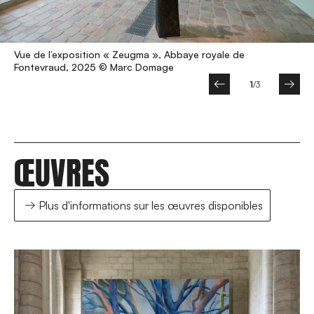
Vue de l’exposition « Zeugma », Abbaye royale de
Vue de l’exposition « Zeugma », Abbaye royale de Fontevraud, 2025 © Marc Domage
Vue de l’exposition « Zeugma », Abbaye royale de Fontevraud, 2025 © Marc Domage
Fontevraud, 2025 © Marc Domage
2
/3
ŒUVRES
Plus d'informations sur les œuvres disponibles