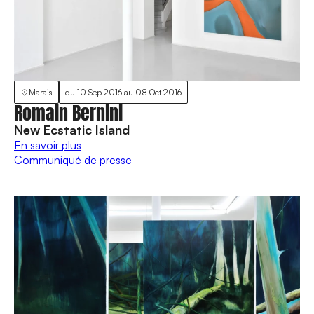
Marais
du
10 Sep 2016
au
08 Oct 2016
Romain Bernini
New Ecstatic Island
En savoir plus
Communiqué de presse