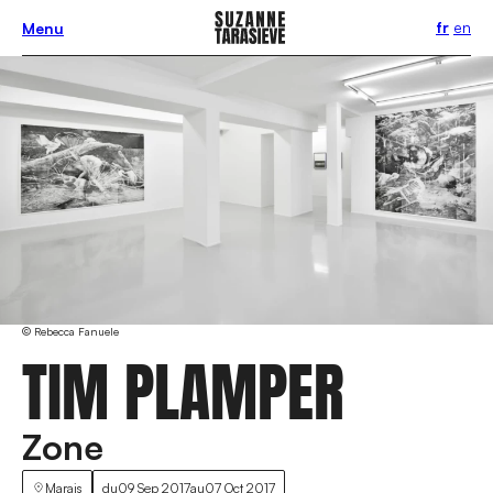
fr
en
Menu
© Rebecca Fanuele
TIM PLAMPER
Zone
Marais
du
09 Sep 2017
au
07 Oct 2017