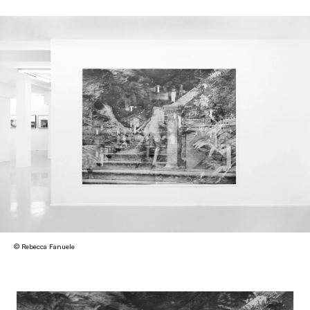
© Rebecca Fanuele