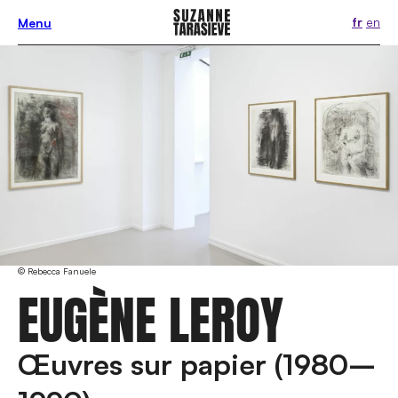
fr
en
Menu
© Rebecca Fanuele
EUGÈNE LEROY
Œuvres sur papier (1980–