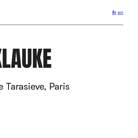
fr
en
KLAUKE
 Tarasieve, Paris