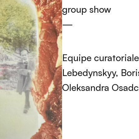
group show
—
Equipe curatoriale
Lebedynskyy, Boris
Oleksandra Osadc