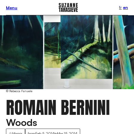
fr
en
Menu
© Rebecca Fanuele
ROMAIN BERNINI
Woods
Marais
from
Feb 5, 2014
to
Mar 15, 2014