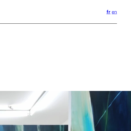
fr
en