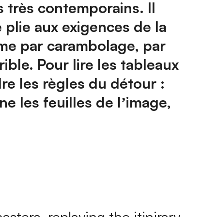
s très contemporains. Il
 plie aux exigences de la
mme par carambolage, par
ible. Pour lire les tableaux
dre les règles du détour :
une les feuilles de lʼimage,
sters, replaying the itinirary