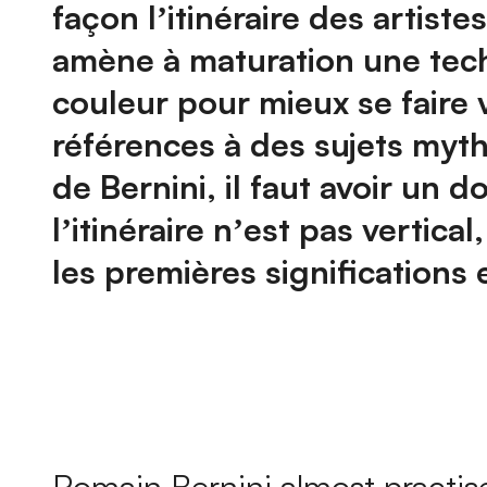
façon lʼitinéraire des artist
amène à maturation une techn
couleur pour mieux se faire
références à des sujets mythi
de Bernini, il faut avoir un 
lʼitinéraire nʼest pas vertica
les premières significations
Romain Bernini almost practises