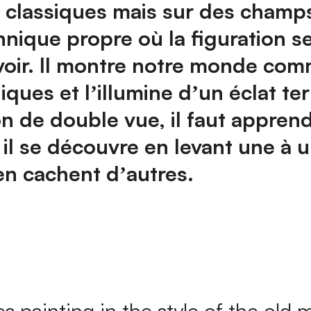
es classiques mais sur des champ
ique propre où la figuration se
 voir. Il montre notre monde co
ques et lʼillumine dʼun éclat terr
don de double vue, il faut appren
l, il se découvre en levant une à 
 en cachent dʼautres.
 painting in the style of the old ma