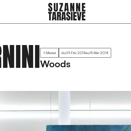
NINI
Marais
du
05 Fév 2014
au
15 Mar 2014
Woods