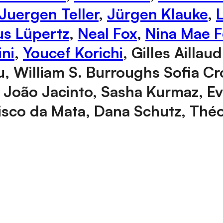
Juergen Teller
,
Jürgen Klauke
,
s Lüpertz
,
Neal Fox
,
Nina Mae F
ni
,
Youcef Korichi
, Gilles Ailla
 William S. Burroughs Sofia Cro
, João Jacinto, Sasha Kurmaz, E
ncisco da Mata, Dana Schutz, Théo