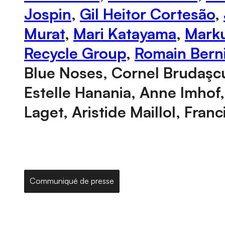
Jospin
,
Gil Heitor Cortesão
,
Murat
,
Mari Katayama
,
Marku
Recycle Group
,
Romain Berni
Blue Noses, Cornel Brudaşcu,
Estelle Hanania, Anne Imhof
Laget, Aristide Maillol, Fra
Communiqué de presse