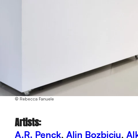
© Rebecca Fanuele
Artists:
A.R. Penck
,
Alin Bozbiciu
,
Al