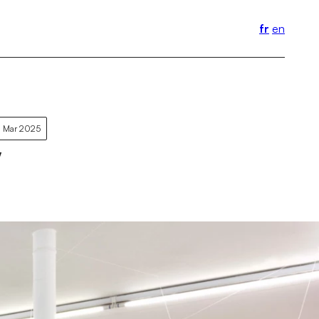
fr
en
 Mar 2025
w