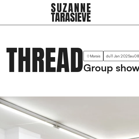
G THREAD
Marais
du
11 Jan 2025
au
08
Group sho