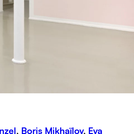
nzel
,
Boris Mikhaïlov
,
Eva