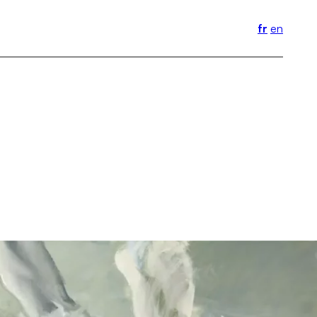
fr
en