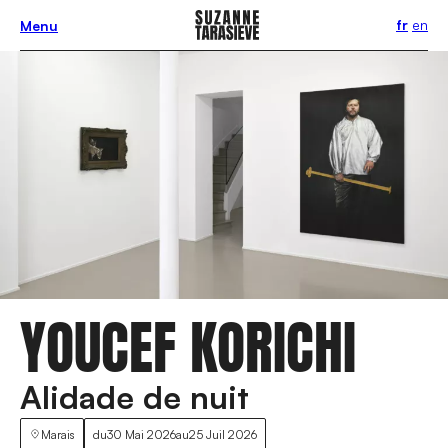
fr
en
Menu
YOUCEF KORICHI
Alidade de nuit
Marais
du
30 Mai 2026
au
25 Juil 2026