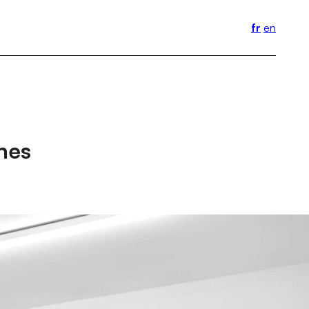
fr
en
hes