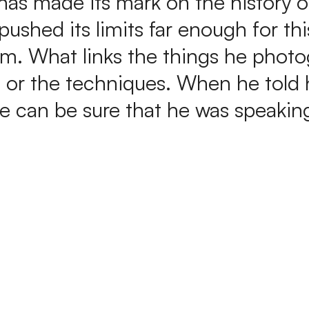
 has made its mark on the history o
shed its limits far enough for thi
m. What links the things he photog
s or the techniques. When he told h
 we can be sure that he was speaki