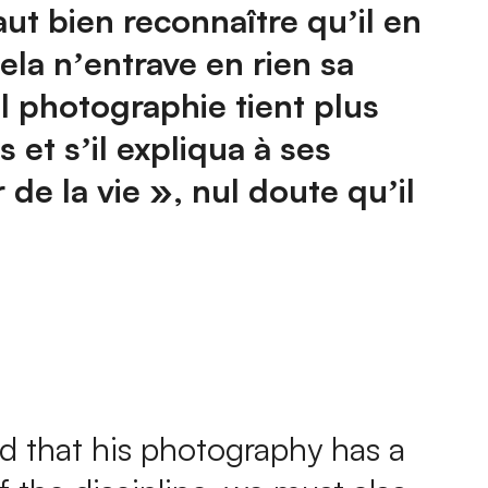
aut bien reconnaître quʼil en
la nʼentrave en rien sa
l photographie tient plus
 et sʼil expliqua à ses
de la vie », nul doute quʼil
nd that his photography has a