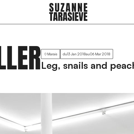
LLER
Marais
du
13 Jan 2018
au
06 Mar 2018
Leg, snails and peac