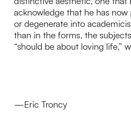
distinctive aesthetic, one that
acknowledge that he has now pu
or degenerate into academicis
than in the forms, the subject
“should be about loving life,”
—Eric Troncy