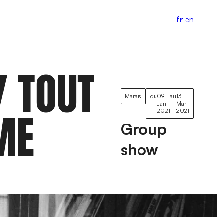
fr
en
/ TOUT
Marais
du
09
au
13
Jan
Mar
̂ME
2021
2021
Group
show