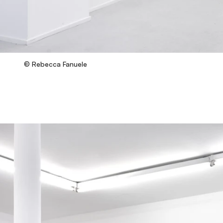
© Rebecca Fanuele