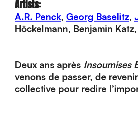
Artists:
A.R. Penck
,
Georg Baselitz
,
Höckelmann, Benjamin Katz,
Deux ans après
Insoumises 
venons de passer, de revenir
collective pour redire l’impo