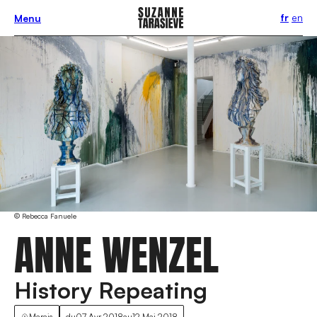
fr
en
Menu
© Rebecca Fanuele
ANNE WENZEL
History Repeating
Marais
du
07 Avr 2018
au
12 Mai 2018