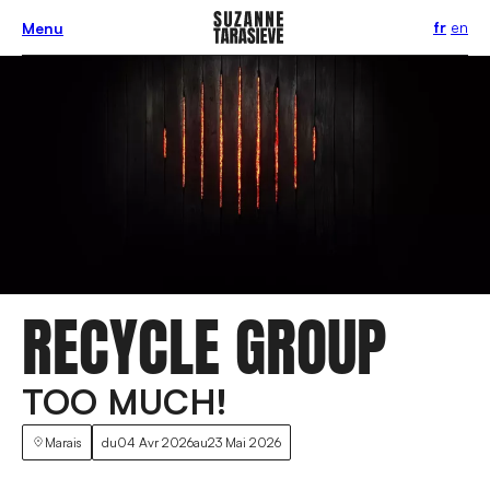
fr
en
Menu
RECYCLE GROUP
TOO MUCH!
Marais
du
04 Avr 2026
au
23 Mai 2026