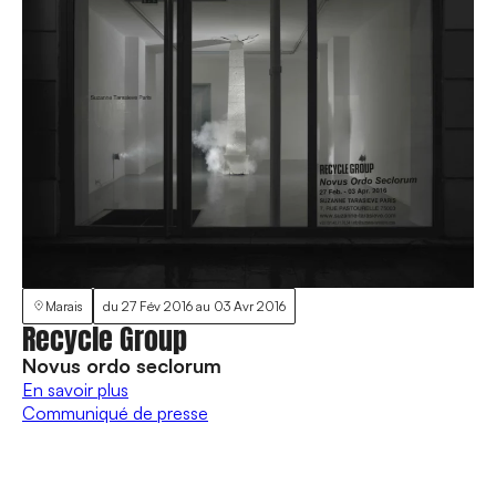
Marais
du
27 Fév 2016
au
03 Avr 2016
Recycle Group
Novus ordo seclorum
En savoir plus
Communiqué de presse