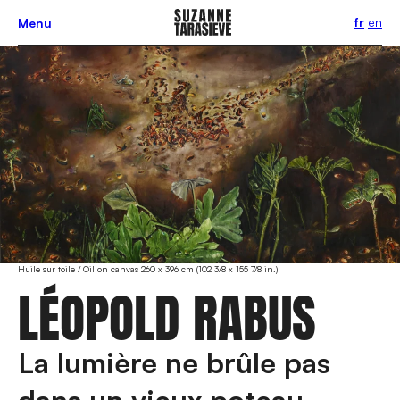
fr
en
Menu
Huile sur toile / Oil on canvas 260 x 396 cm (102 3/8 x 155 7/8 in.)
LÉOPOLD RABUS
La lumière ne brûle pas